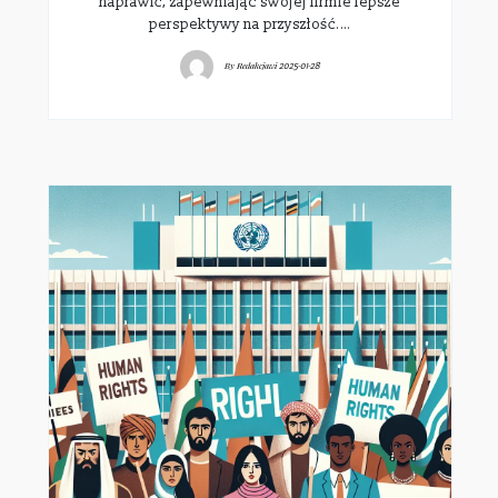
naprawić, zapewniając swojej firmie lepsze
perspektywy na przyszłość.…
By
Redakcjawi
2025-01-28