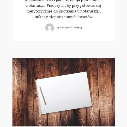
współwłasności i jak przebiega procedura u
notariusza. Przeczytaj, by przygotować się
merytorycznie do spotkania u notariusza i
uniknąć niepotrzebnych kosztów.
By
Redakcjawi
2026-04-05