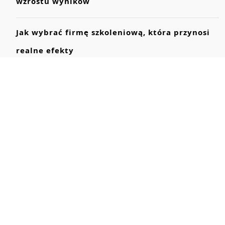
wzrostu wyników
Jak wybrać firmę szkoleniową, która przynosi
realne efekty
Powództwo zbiorowe: jak radca prawny może
pomóc
Kiedy potrzebny adwokat od spraw
budowlanych?
Ochrona dóbr osobistych firmy — porady radcy
prawnego