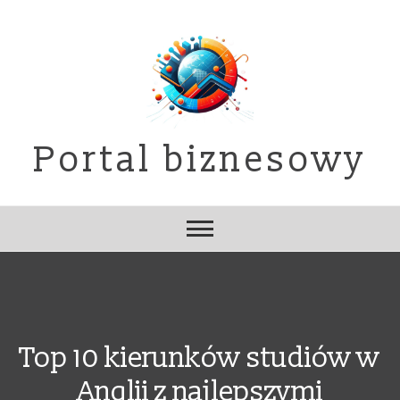
Skip
to
content
Portal biznesowy
Top 10 kierunków studiów w
Anglii z najlepszymi