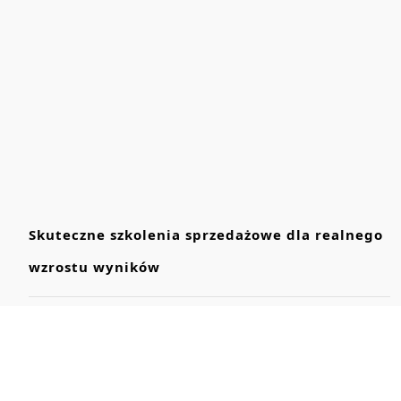
Skuteczne szkolenia sprzedażowe dla realnego
wzrostu wyników
Jak wybrać firmę szkoleniową, która przynosi
realne efekty