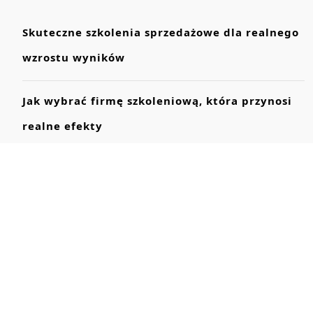
Skuteczne szkolenia sprzedażowe dla realnego
wzrostu wyników
Jak wybrać firmę szkoleniową, która przynosi
realne efekty
Powództwo zbiorowe: jak radca prawny może
pomóc
Kiedy potrzebny adwokat od spraw
budowlanych?
Ochrona dóbr osobistych firmy — porady radcy