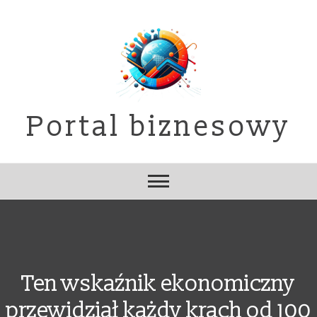
Skip
to
content
Portal biznesowy
Ten wskaźnik ekonomiczny
przewidział każdy krach od 100