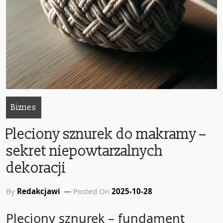
Biznes
Pleciony sznurek do makramy –
sekret niepowtarzalnych
dekoracji
By
Redakcjawi
Posted On
2025-10-28
Pleciony sznurek – fundament