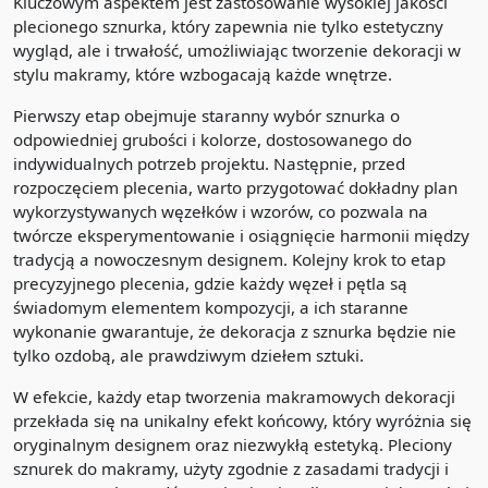
Kluczowym aspektem jest zastosowanie wysokiej jakości
plecionego sznurka, który zapewnia nie tylko estetyczny
wygląd, ale i trwałość, umożliwiając tworzenie dekoracji w
stylu makramy, które wzbogacają każde wnętrze.
Pierwszy etap obejmuje staranny wybór sznurka o
odpowiedniej grubości i kolorze, dostosowanego do
indywidualnych potrzeb projektu. Następnie, przed
rozpoczęciem plecenia, warto przygotować dokładny plan
wykorzystywanych węzełków i wzorów, co pozwala na
twórcze eksperymentowanie i osiągnięcie harmonii między
tradycją a nowoczesnym designem. Kolejny krok to etap
precyzyjnego plecenia, gdzie każdy węzeł i pętla są
świadomym elementem kompozycji, a ich staranne
wykonanie gwarantuje, że dekoracja z sznurka będzie nie
tylko ozdobą, ale prawdziwym dziełem sztuki.
W efekcie, każdy etap tworzenia makramowych dekoracji
przekłada się na unikalny efekt końcowy, który wyróżnia się
oryginalnym designem oraz niezwykłą estetyką. Pleciony
sznurek do makramy, użyty zgodnie z zasadami tradycji i