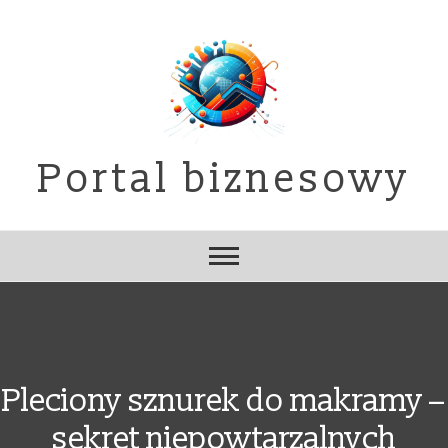
Skip
to
content
Portal biznesowy
Pleciony sznurek do makramy –
sekret niepowtarzalnych