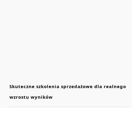
Skuteczne szkolenia sprzedażowe dla realnego
wzrostu wyników
Jak wybrać firmę szkoleniową, która przynosi
realne efekty