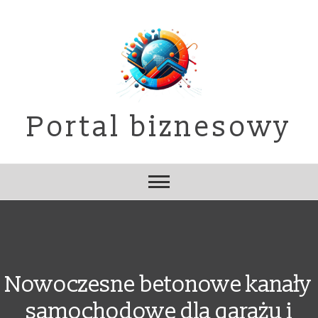
Skip
to
content
Portal biznesowy
Nowoczesne betonowe kanały
samochodowe dla garażu i