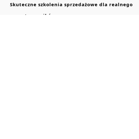
Skuteczne szkolenia sprzedażowe dla realnego
wzrostu wyników
Jak wybrać firmę szkoleniową, która przynosi
realne efekty
Powództwo zbiorowe: jak radca prawny może
pomóc
Kiedy potrzebny adwokat od spraw
budowlanych?
Ochrona dóbr osobistych firmy — porady radcy
prawnego