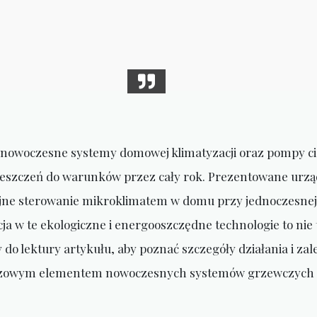
nowoczesne systemy domowej klimatyzacji oraz pompy ciep
szczeń do warunków przez cały rok. Prezentowane urządz
jne sterowanie mikroklimatem w domu przy jednoczesnej r
ja w te ekologiczne i energooszczędne technologie to nie
do lektury artykułu, aby poznać szczegóły działania i za
luczowym elementem nowoczesnych systemów grzewczych i