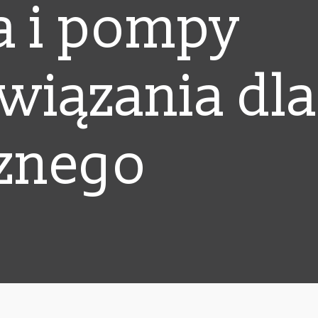
a i pompy
wiązania dla
cznego