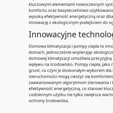
kluczowymi elementami nowoczesnych system
komfortu oraz bezpieczeństwo użytkowania, 
wysoką efektywność energetyczną oraz dbał
innowację z ekologicznym podejściem do ogr
Innowacyjne technolog
Domowa klimatyzacja i pompy ciepła to inno
domach, jednocześnie wspierając ekologicz
domowej klimatyzacji umożliwia precyzyjną
wpływu na środowisko. Pompy ciepła, jako n
grunt, co czyni je doskonałym wyborem dla
nieruchomości mogą cieszyć się komfortem p
zaawansowanym algorytmom sterowania i in
efektywność energetyczną, co stanowi kluc
codziennym użytku nie tylko zwiększa wartoś
ochrony środowiska.