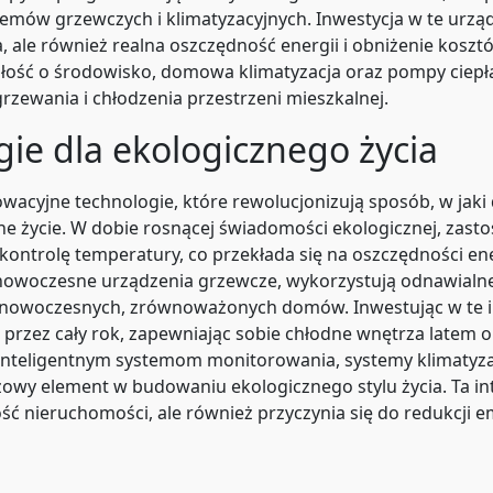
ów grzewczych i klimatyzacyjnych. Inwestycja w te urządz
ale również realna oszczędność energii i obniżenie kosztó
ość o środowisko, domowa klimatyzacja oraz pompy ciepła 
zewania i chłodzenia przestrzeni mieszkalnej.
ie dla ekologicznego życia
wacyjne technologie, które rewolucjonizują sposób, w jak
ne życie. W dobie rosnącej świadomości ekologicznej, zas
 kontrolę temperatury, co przekłada się na oszczędności 
owoczesne urządzenia grzewcze, wykorzystują odnawialne źr
 nowoczesnych, zrównoważonych domów. Inwestując w te in
rzez cały rok, zapewniając sobie chłodne wnętrza latem ora
teligentnym systemom monitorowania, systemy klimatyzacj
zowy element w budowaniu ekologicznego stylu życia. Ta i
ć nieruchomości, ale również przyczynia się do redukcji emi