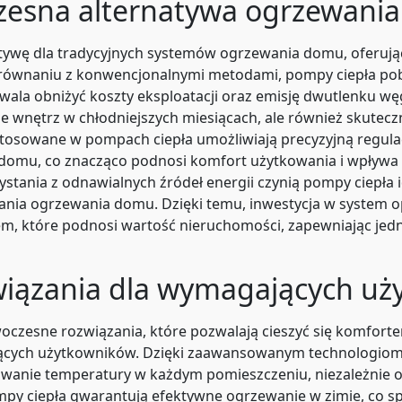
zesna alternatywa ogrzewani
tywę dla tradycyjnych systemów ogrzewania domu, oferują
porównaniu z konwencjonalnymi metodami, pompy ciepła pobi
ozwala obniżyć koszty eksploatacji oraz emisję dwutlenku 
e wnętrz w chłodniejszych miesiącach, ale również skutec
stosowane w pompach ciepła umożliwiają precyzyjną regula
o domu, co znacząco podnosi komfort użytkowania i wpływa 
ystania z odnawialnych źródeł energii czynią pompy ciepła
ia ogrzewania domu. Dzięki temu, inwestycja w system opa
m, które podnosi wartość nieruchomości, zapewniając jed
iązania dla wymagających uż
oczesne rozwiązania, które pozwalają cieszyć się komfort
ących użytkowników. Dzięki zaawansowanym technologiom 
osowanie temperatury w każdym pomieszczeniu, niezależnie
py ciepła gwarantują efektywne ogrzewanie w zimie, co spra