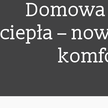
Domowa k
ciepła – no
komfo