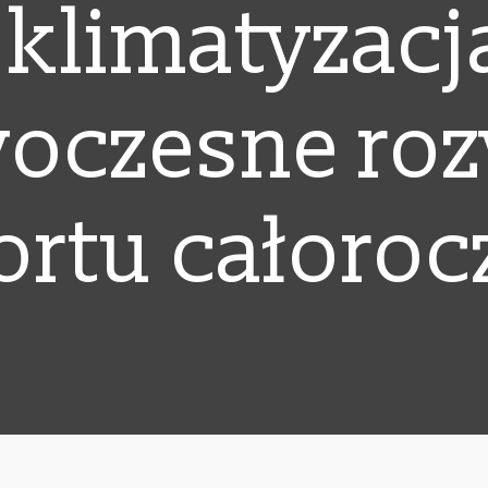
limatyzacj
woczesne roz
rtu całoro