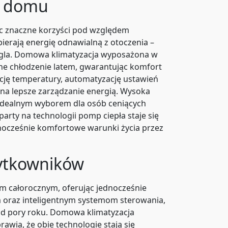
a domu
c znaczne korzyści pod względem
erają energię odnawialną z otoczenia –
węgla. Domowa klimatyzacja wyposażona w
zne chłodzenie latem, gwarantując komfort
cję temperatury, automatyzację ustawień
na lepsze zarządzanie energią. Wysoka
 idealnym wyborem dla osób ceniących
rty na technologii pomp ciepła staje się
nocześnie komfortowe warunki życia przez
ytkowników
em całorocznym, oferując jednocześnie
oraz inteligentnym systemom sterowania,
 od pory roku. Domowa klimatyzacja
wia, że obie technologie stają się